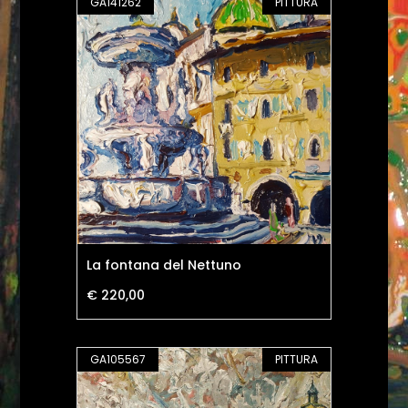
GA141262
PITTURA
La fontana del Nettuno
€ 220,00
GA105567
PITTURA