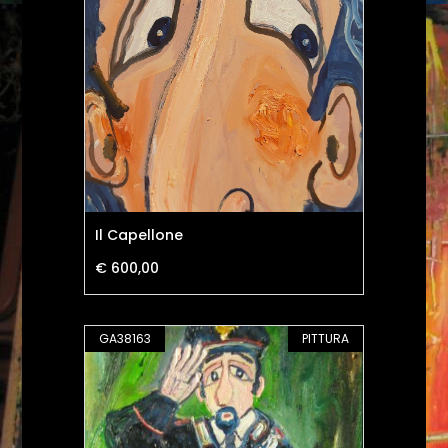
Il Capellone
€ 600,00
GA38163
PITTURA