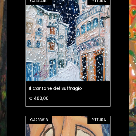
GA191440
PITTURA
Il Cantone del Suffragio
€ 400,00
GA233618
PITTURA