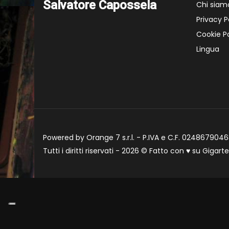
Salvatore Capossela
Chi siam
Privacy P
Cookie Po
Lingua
Powered by Orange 7 s.r.l. - P.IVA e C.F. 02486790468
Tutti i diritti riservati - 2026 © Fatto con
♥
su
Gigart