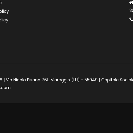
o
3
olicy
licy
 | Via Nicola Pisano 76L, Viareggio (LU) - 55049 | Capitale Social
e.com