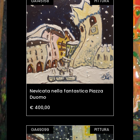
GA145158
PITTURA
Nevicata nella fantastica Piazza
Duomo
€ 400,00
GA49099
PITTURA