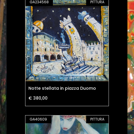
GA234568
PITTURA
Notte stellata in piazza Duomo
€ 380,00
GA40609
PITTURA