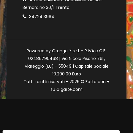
Bernardino 30/1 Trento
3472413964
Powered by Orange 7 s.r.l. - P.IVA e C.F.
02486790468 | Via Nicola Pisano 76L,
Viareggio (LU) - 55049 | Capitale Sociale
10.200,00 Euro
Tutti i diritti riservati - 2026 © Fatto con
♥
su
Gigarte.com