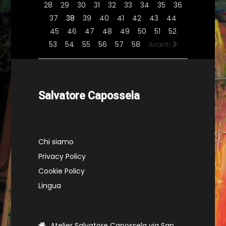
28
29
30
31
32
33
34
35
36
37
38
39
40
41
42
43
44
45
46
47
48
49
50
51
52
53
54
55
56
57
58
Avanti
Salvatore Capossela
Chi siamo
Privacy Policy
Cookie Policy
Lingua
Atelier Salvatore Capossela via San