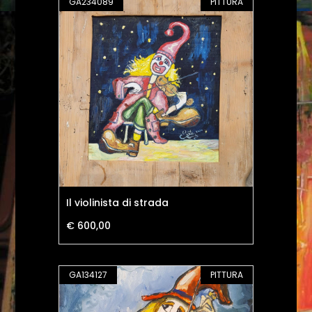
GA234089
PITTURA
Il violinista di strada
€ 600,00
GA134127
PITTURA