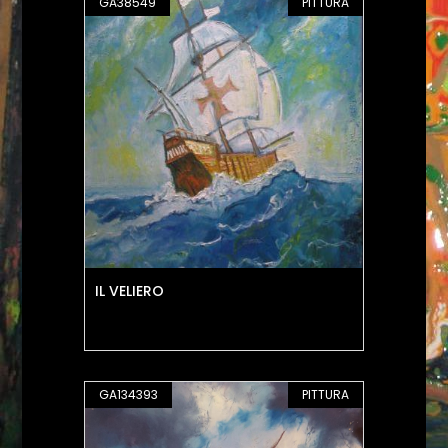
GA38549
PITTURA
IL VELIERO
GA134393
PITTURA