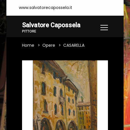
www.salvatorecapossela.it
Salvatore Capossela
PITTORE
Home
Opere
CASARELLA