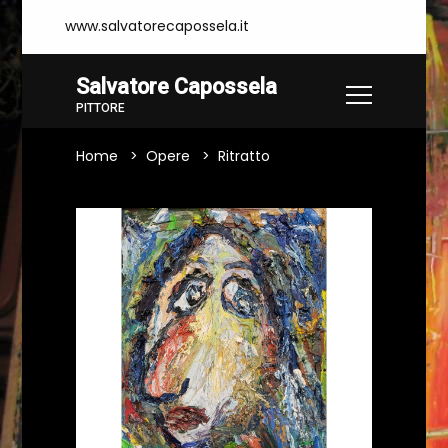
www.salvatorecapossela.it
Salvatore Capossela
PITTORE
Home
Opere
Ritratto