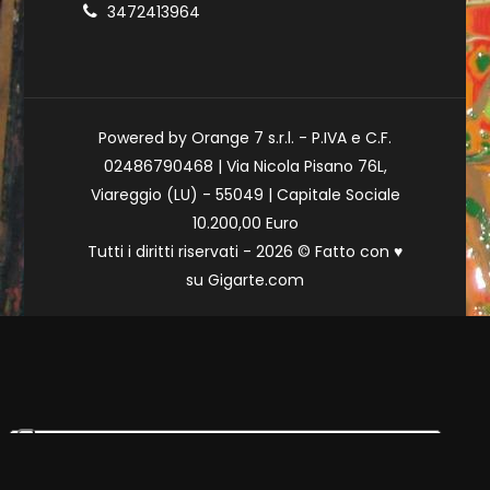
3472413964
Powered by Orange 7 s.r.l. - P.IVA e C.F.
02486790468 | Via Nicola Pisano 76L,
Viareggio (LU) - 55049 | Capitale Sociale
10.200,00 Euro
Tutti i diritti riservati - 2026 © Fatto con
♥
su
Gigarte.com
Le tue preferenze relative alla privacy
Informativa sulla raccolta