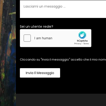
Sei un utente reale?
Cliccando su "Invia il messaggio" accetto che il mio nome
Invia Il Messaggio