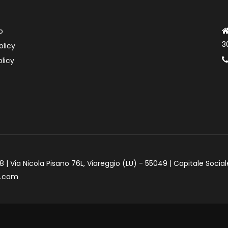
o
3
olicy
licy
 | Via Nicola Pisano 76L, Viareggio (LU) - 55049 | Capitale Social
e.com