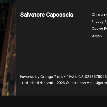
Salvatore Capossela
Chi siam
Privacy P
Cookie Po
Lingua
Powered by Orange 7 s.r.l. - P.IVA e C.F. 02486790468
Tutti i diritti riservati - 2026 © Fatto con
♥
su
Gigart