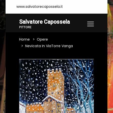
www.salvatorecapossela.it
Salvatore Capossela
PITTORE
Home
Opere
Nevicata In ViaTorre Vanga