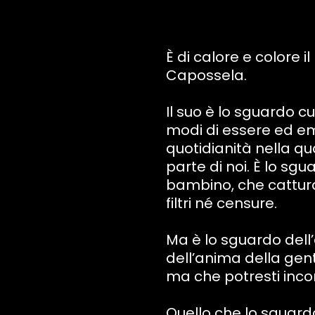
È di calore e colore i
Capossela.
Il suo è lo sguardo 
modi di essere ed em
quotidianità nella q
parte di noi. È lo sgu
bambino, che cattura
filtri né censure.
Ma è lo sguardo dell
dell’anima della gent
ma che potresti incon
Quello che lo sguard