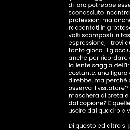
di loro potrebbe esse
sconosciuto incontrato
professioni ma anche,
raccontati in grottesc
volti scomposti in tass
espressione, ritrovi 
tanto gioco. Il gioc
anche per ricordare 
la lente saggia dell’i
costante: una figura a 
direbbe, ma perché 
osserva il visitatore
maschera di creta e q
dal copione? E quel
uscire dal quadro e 
Di questo ed altro si