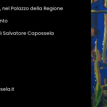
, nel Palazzo della Regione
ento
di Salvatore Capossela
a
ela.it