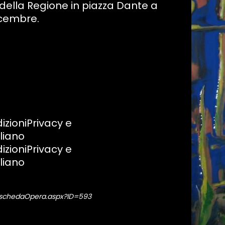
o della Regione in piazza Dante a
dicembre.
izioniPrivacy e
liano
izioniPrivacy e
liano
I/schedaOpera.aspx?ID=593