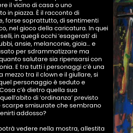
re il vicino di casa o uno
 in piazza. È il racconto di
 forse soprattutto, di sentimenti
o, nel gioco della caricatura. In quei
elli, in quegli occhi ‘esagerati’ di
dubbi, ansie, melanconie, gioia… e
o usato per sdrammatizzare ma
quanto salutare sia ripensarsi con
ronia. E tra tutti i personaggi c’è una
mezzo tra il clown e il giullare, si
quel personaggio è seduto e
? Cosa c’è dietro quella sua
uell’abito di ‘ordinanza’ previsto
le scarpe smisurate che sembrano
venirti addosso?
 potrà vedere nella mostra, allestita