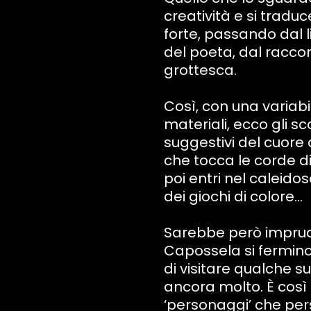
creatività e si traduce
forte, passando dal 
del poeta, dal raccon
grottesca.
Così, con una variabil
materiali, ecco gli sco
suggestivi del cuore 
che tocca le corde 
poi entri nel caleidos
dei giochi di colore…
Sarebbe però imprude
Capossela si fermino
di visitare qualche 
ancora molto. È così
‘personaggi’ che pe