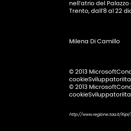
nell’atrio del Palazz
Trento, dall’8 al 22 
Milena Di Camillo
© 2013 MicrosoftCond
cookieSviluppatoriIta
© 2013 MicrosoftCond
cookieSviluppatoriIta
http://www.regione.taa.it/Rip