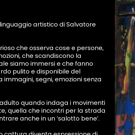
l linguaggio artistico di Salvatore
curioso che osserva cose e persone,
ozioni, che scandiscono la
uale siamo immersi e che fanno
ardo pulito e disponibile del
 immagini, segni, emozioni senza
’adulto quando indaga i movimenti
e, quella che incontri per la strada
trare anche in un ‘salotto bene’.
o cattura diventa espressione di